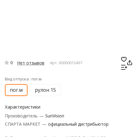
0
Нет отзывов
Арт.
00000013497
Вид отпуска :
пог.м
пог.м
рулон 15
Характеристики
Производитель
—
SunVision
СПАРТА МАРКЕТ
—
официальный дистрибьютор