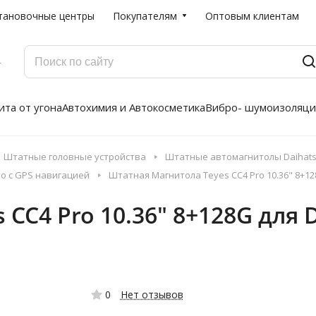
тановочные центры
Покупателям
Оптовым клиентам
Г
та от угона
Автохимия и Автокосметика
Вибро- шумоизоляци
Штатные головные устройства
Штатные автомагнитолы Daihatsu
то с GPS навигацией
Штатная Магнитола Teyes CC4 Pro 10.36" 8+128
CC4 Pro 10.36" 8+128G для D
0
Нет отзывов