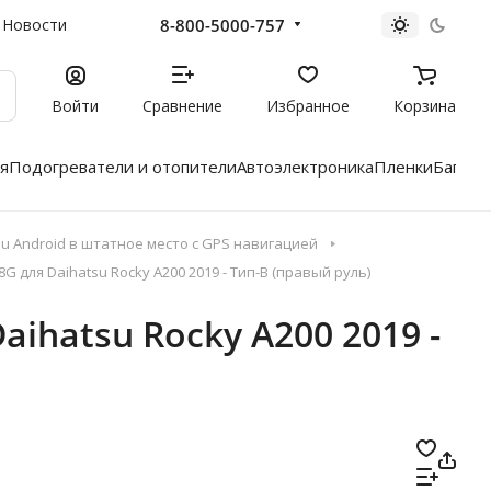
8-800-5000-757
Новости
Войти
Сравнение
Избранное
Корзина
я
Подогреватели и отопители
Автоэлектроника
Пленки
Багажн
 Android в штатное место с GPS навигацией
G для Daihatsu Rocky A200 2019 - Тип-B (правый руль)
aihatsu Rocky A200 2019 -