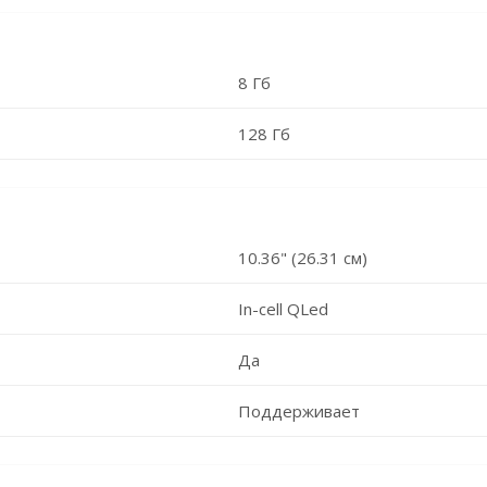
8 Гб
128 Гб
10.36" (26.31 см)
In-cell QLed
Да
Поддерживает