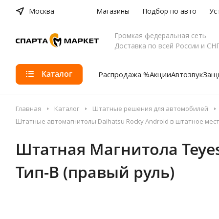
Москва
Магазины
Подбор по авто
Ус
Громкая федеральная сеть
Доставка по всей России и СН
Каталог
Распродажа %
Акции
Автозвук
Защи
Главная
Каталог
Штатные решения для автомобилей
Штатные автомагнитолы Daihatsu Rocky Android в штатное мес
Штатная Магнитола Teyes 
Тип-B (правый руль)