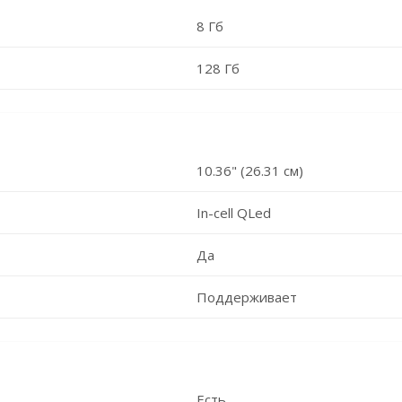
8 Гб
128 Гб
10.36" (26.31 см)
In-cell QLed
Да
Поддерживает
Есть