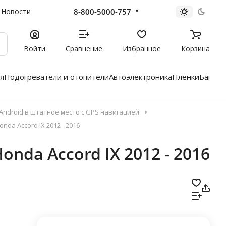
8-800-5000-757
Новости
Войти
Сравнение
Избранное
Корзина
я
Подогреватели и отопители
Автоэлектроника
Пленки
Багажн
ndroid в штатное место с GPS навигацией
nda Accord IX 2012 - 2016
onda Accord IX 2012 - 2016