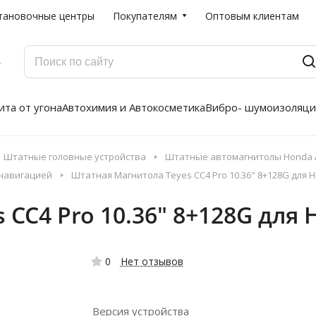
тановочные центры
Покупателям
Оптовым клиентам
Г
та от угона
Автохимия и Автокосметика
Вибро- шумоизоляци
Штатные головные устройства
Штатные автомагнитолы Honda A
 навигацией
Штатная Магнитола Teyes CC4 Pro 10.36" 8+128G для Ho
C4 Pro 10.36" 8+128G для H
0
Нет отзывов
Версия устройства