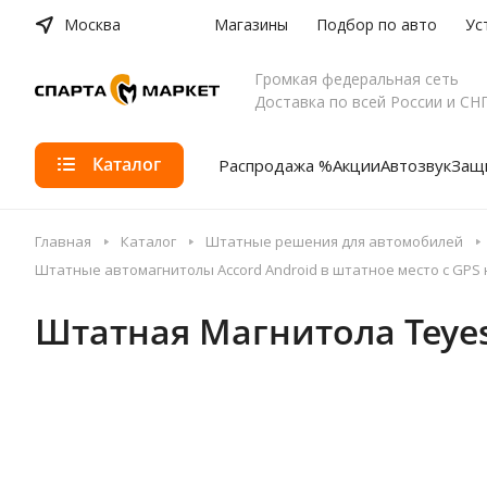
Москва
Магазины
Подбор по авто
Ус
Громкая федеральная сеть
Доставка по всей России и СН
Каталог
Распродажа %
Акции
Автозвук
Защи
Главная
Каталог
Штатные решения для автомобилей
Штатные автомагнитолы Accord Android в штатное место с GPS
Штатная Магнитола Teyes C