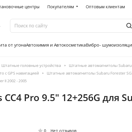
тановочные центры
Покупателям
Оптовым клиентам
Г
та от угона
Автохимия и Автокосметика
Вибро- шумоизоляци
Штатные головные устройства
Штатные автомагнитолы Subaru 
то с GPS навигацией
Штатные автомагнитолы Subaru Forester SG [
 II 2002 - 2005
C4 Pro 9.5" 12+256G для Suba
0
Нет отзывов