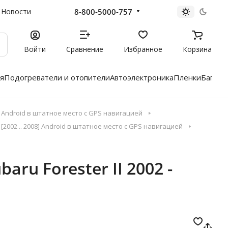
8-800-5000-757
Новости
Войти
Сравнение
Избранное
Корзина
я
Подогреватели и отопители
Автоэлектроника
Пленки
Багажн
Android в штатное место с GPS навигацией
2002 .. 2008] Android в штатное место с GPS навигацией
ru Forester II 2002 -