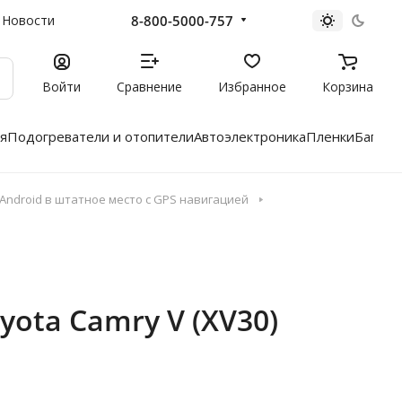
8-800-5000-757
Новости
Войти
Сравнение
Избранное
Корзина
я
Подогреватели и отопители
Автоэлектроника
Пленки
Багажн
ndroid в штатное место с GPS навигацией
yota Camry V (XV30)