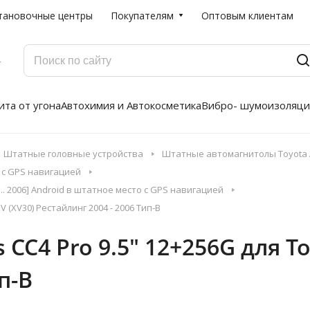
тановочные центры
Покупателям
Оптовым клиентам
Г
та от угона
Автохимия и Автокосметика
Вибро- шумоизоляци
Штатные головные устройства
Штатные автомагнитолы Toyota A
 с GPS навигацией
.. 2006] Android в штатное место с GPS навигацией
 (XV30) Рестайлинг 2004 - 2006 Тип-B
CC4 Pro 9.5" 12+256G для To
п-B