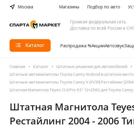
Москва
Магазины
Подбор по авто
Ус
Громкая федеральная сеть
Доставка по всей России и СН
Каталог
Распродажа %
Акции
Автозвук
Защи
Главная
Каталог
Штатные решения для автомобилей
Штатные автомагнитолы Toyota Camry Android в штатное место
Штатные автомагнитолы Toyota Camry V (XV30) Рестайлинг [2004 
Штатная Магнитола Teyes CC4 Pro 9.5" 12+256G для Toyota Camry V
Штатная Магнитола Teyes 
Рестайлинг 2004 - 2006 Ти