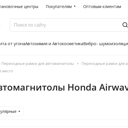
тановочные центры
Покупателям
Оптовым клиентам
Г
та от угона
Автохимия и Автокосметика
Вибро- шумоизоляци
Переходные рамки для автомагнитолы
Переходные рамки для а
е место
втомагнитолы Honda Airwav
пулярные