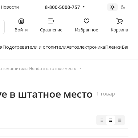
8-800-5000-757
Новости
Войти
Сравнение
Избранное
Корзина
я
Подогреватели и отопители
Автоэлектроника
Пленки
Багажн
втомагнитолы Honda в штатное место
e в штатное место
1 товар