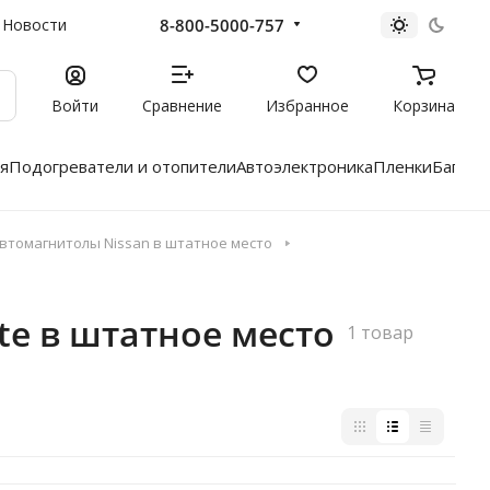
8-800-5000-757
Новости
Войти
Сравнение
Избранное
Корзина
я
Подогреватели и отопители
Автоэлектроника
Пленки
Багажн
втомагнитолы Nissan в штатное место
e в штатное место
1 товар