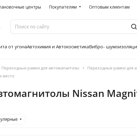
тановочные центры
Покупателям
Оптовым клиентам
Г
та от угона
Автохимия и Автокосметика
Вибро- шумоизоляци
Переходные рамки для автомагнитолы
Переходные рамки для а
е место
томагнитолы Nissan Magnit
пулярные