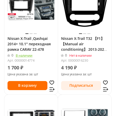
Nissan X-Trail ,Qashqai
Nissan X-Trail T32 【F1】
2014+ 10.1" переходная
【Manual air
рамка CARAV 22-478
conditioning】 2013-2022,
10.2" переходная рамка
0
0
В наличии
Нет в наличии
Teyes 1439
Арт.
00000014774
Арт.
00000016230
1 700 ₽
4 190 ₽
Цена указана за: шт
Цена указана за: шт
В корзину
Подписаться