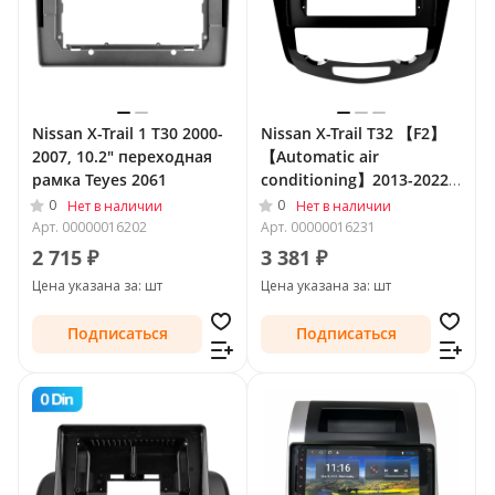
Nissan X-Trail 1 T30 2000-
Nissan X-Trail T32 【F2】
2007, 10.2" переходная
【Automatic air
рамка Teyes 2061
conditioning】2013-2022 ,
10.2" переходная рамка
0
0
Нет в наличии
Нет в наличии
Teyes 1440
Арт.
00000016202
Арт.
00000016231
2 715 ₽
3 381 ₽
Цена указана за: шт
Цена указана за: шт
Подписаться
Подписаться