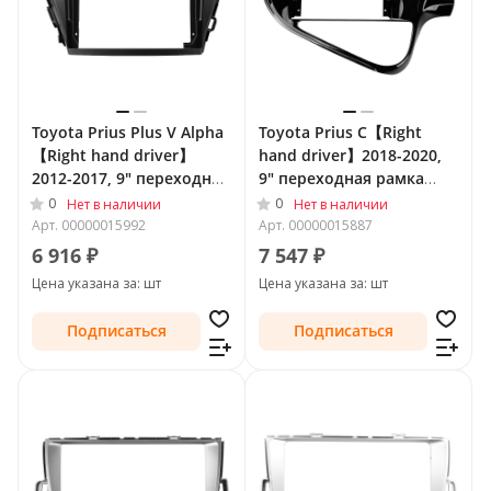
Toyota Prius Plus V Alpha
Toyota Prius C【Right
【Right hand driver】
hand driver】2018-2020,
2012-2017, 9" переходная
9" переходная рамка
рамка Teyes 2040
Teyes 2339
0
0
Нет в наличии
Нет в наличии
Арт.
00000015992
Арт.
00000015887
6 916 ₽
7 547 ₽
Цена указана за: шт
Цена указана за: шт
Подписаться
Подписаться