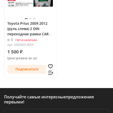
Toyota Prius 2009-2012
(руль слева) 2 DIN
переходная рамка CARAV
11-195
0
Нет в наличии
Арт.
00000014056
1 500 ₽
Цена указана за: шт
Подписаться
Получайте самые интересные
предложения
первыми!