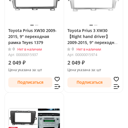
Toyota Prius XW30 2009-
Toyota Prius 3 XW30
2015, 9" переходная
【Right hand driver】
рамка Teyes 1379
2009-2015, 9" переходная
рамка Teyes 1734
0
0
Нет в наличии
Нет в наличии
Арт.
00000015937
Арт.
00000015974
2 049 ₽
2 049 ₽
Цена указана за: шт
Цена указана за: шт
Подписаться
Подписаться