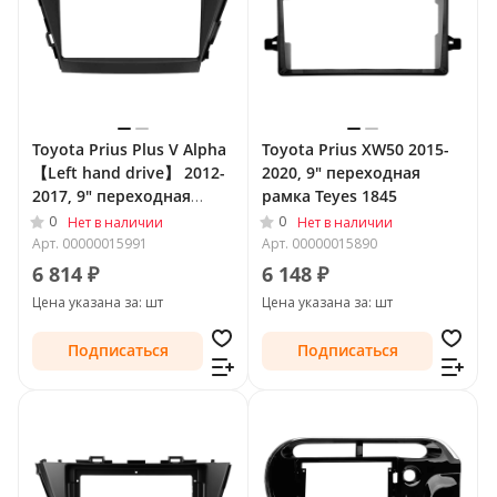
Toyota Prius Plus V Alpha
Toyota Prius XW50 2015-
【Left hand drive】 2012-
2020, 9" переходная
2017, 9" переходная
рамка Teyes 1845
рамка Teyes 2039
0
0
Нет в наличии
Нет в наличии
Арт.
00000015991
Арт.
00000015890
6 814 ₽
6 148 ₽
Цена указана за: шт
Цена указана за: шт
Подписаться
Подписаться