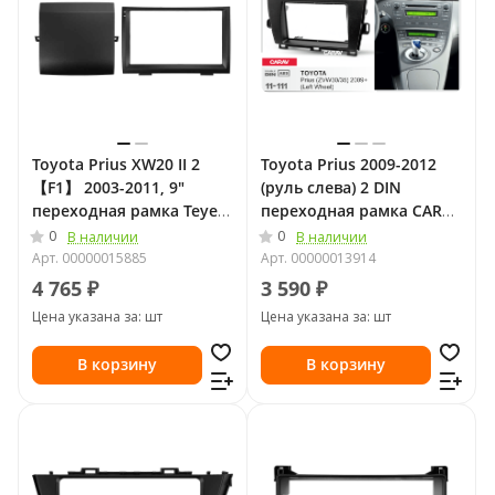
Toyota Prius XW20 II 2
Toyota Prius 2009-2012
【F1】 2003-2011, 9"
(руль слева) 2 DIN
переходная рамка Teyes
переходная рамка CARAV
2074
11-111
0
0
В наличии
В наличии
Арт.
00000015885
Арт.
00000013914
4 765 ₽
3 590 ₽
Цена указана за: шт
Цена указана за: шт
В корзину
В корзину