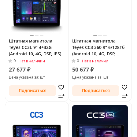
Штатная магнитола
Штатная магнитола
Teyes CC3L 9" 4+32G
Teyes CC3 360 9" 6/128Гб
(Android 10, 4G, DSP, IPS)
(Android 10, 4G, DSP,
для Audi TT II (8J) 2006 -
QLed) - круговой обзор
0
0
Нет в наличии
Нет в наличии
2010
для Audi TT II (8J)
27 677 ₽
50 677 ₽
Рестайлинг 2010 - 2014
Цена указана за: шт
Цена указана за: шт
Подписаться
Подписаться