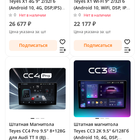
Teyes X1 4G 9" 2/32Гб
Teyes X1 WI-FI 9" 2/32Гб
(Android 10, 4G, DSP,IPS)
(Android 10, WiFi, DSP, IPS)
для Audi TT II (8J) 2006 -
для Audi TT II (8J)
0
0
Нет в наличии
Нет в наличии
2010
Рестайлинг 2010 - 2014
26 677 ₽
22 177 ₽
Цена указана за: шт
Цена указана за: шт
Подписаться
Подписаться
Штатная Магнитола
Штатная магнитола
Teyes CC4 Pro 9.5" 8+128G
Teyes CC3 2K 9.5" 6/128Гб
для Audi TT II (8J)
(Android 10, 4G, DSP,