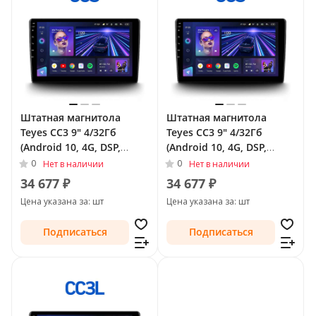
Штатная магнитола
Штатная магнитола
Teyes CC3 9" 4/32Гб
Teyes CC3 9" 4/32Гб
(Android 10, 4G, DSP,
(Android 10, 4G, DSP,
QLed) для Audi TT II (8J)
QLed) для Audi TT II (8J)
0
0
Нет в наличии
Нет в наличии
2006 - 2010
Рестайлинг 2010 - 2014
34 677 ₽
34 677 ₽
Цена указана за: шт
Цена указана за: шт
Подписаться
Подписаться