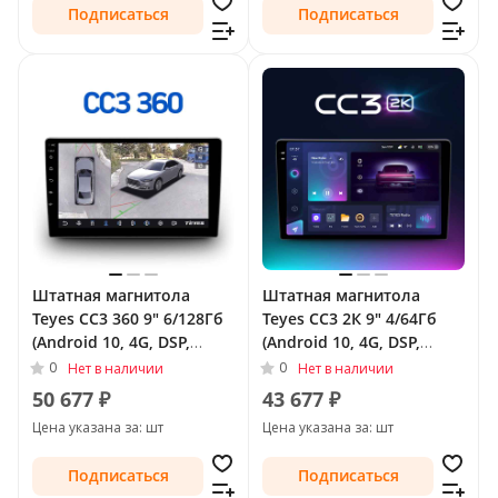
Подписаться
Подписаться
Штатная магнитола
Штатная магнитола
Teyes CC3 360 9" 6/128Гб
Teyes CC3 2К 9" 4/64Гб
(Android 10, 4G, DSP,
(Android 10, 4G, DSP,
QLed) - круговой обзор
QLed) для Audi TT II (8J)
0
0
Нет в наличии
Нет в наличии
для Audi TT II (8J) 2006 -
Рестайлинг 2010 - 2014
50 677 ₽
43 677 ₽
2010
Цена указана за: шт
Цена указана за: шт
Подписаться
Подписаться