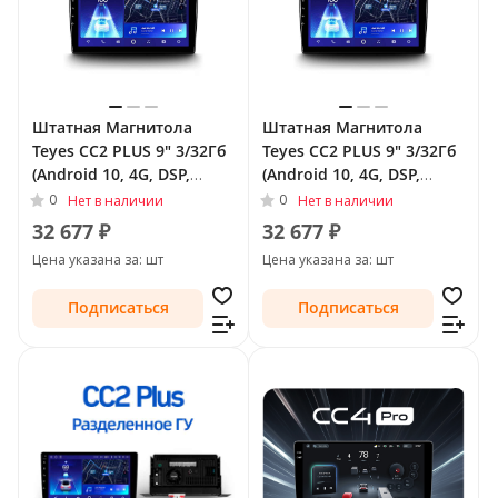
Штатная Магнитола
Штатная Магнитола
Teyes CC2 PLUS 9" 3/32Гб
Teyes CC2 PLUS 9" 3/32Гб
(Android 10, 4G, DSP,
(Android 10, 4G, DSP,
QLed) для Audi TT II (8J)
QLed) для Audi TT II (8J)
0
0
Нет в наличии
Нет в наличии
2006 - 2010
Рестайлинг 2010 - 2014
32 677 ₽
32 677 ₽
Цена указана за: шт
Цена указана за: шт
Подписаться
Подписаться