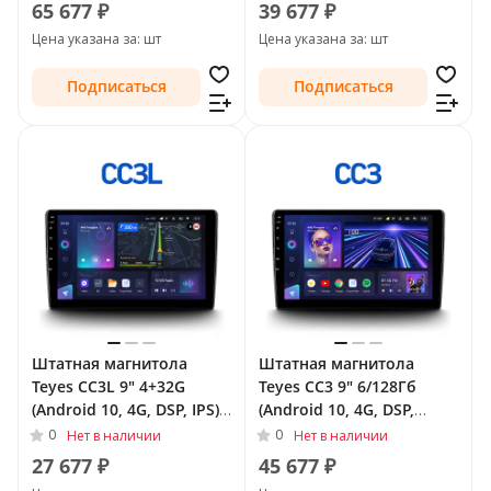
2006 - 2010
65 677 ₽
39 677 ₽
Цена указана за: шт
Цена указана за: шт
Подписаться
Подписаться
Штатная магнитола
Штатная магнитола
Teyes CC3L 9" 4+32G
Teyes CC3 9" 6/128Гб
(Android 10, 4G, DSP, IPS)
(Android 10, 4G, DSP,
для Audi TT II (8J)
QLed) для Audi TT II (8J)
0
0
Нет в наличии
Нет в наличии
Рестайлинг 2010 - 2014
Рестайлинг 2010 - 2014
27 677 ₽
45 677 ₽