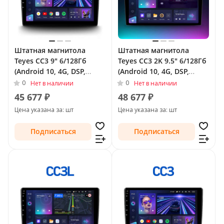
Штатная магнитола
Штатная магнитола
Teyes CC3 9" 6/128Гб
Teyes CC3 2K 9.5" 6/128Гб
(Android 10, 4G, DSP,
(Android 10, 4G, DSP,
QLed) для Audi TT II (8J)
QLed) для Audi TT II (8J)
0
0
Нет в наличии
Нет в наличии
2006 - 2010
2006 - 2010
45 677 ₽
48 677 ₽
Цена указана за: шт
Цена указана за: шт
Подписаться
Подписаться