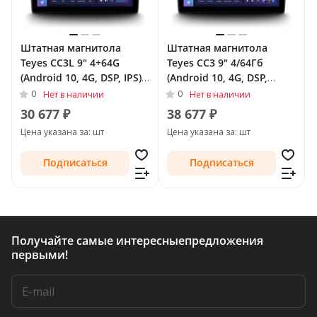
Штатная магнитола
Штатная магнитола
Teyes CC3L 9" 4+64G
Teyes CC3 9" 4/64Гб
(Android 10, 4G, DSP, IPS)
(Android 10, 4G, DSP,
для Audi TT II (8J)
QLed) для Audi TT II (8J)
0
0
Нет в наличии
Нет в наличии
Рестайлинг 2010 - 2014
Рестайлинг 2010 - 2014
30 677 ₽
38 677 ₽
Цена указана за: шт
Цена указана за: шт
Подписаться
Подписаться
Получайте самые интересные
предложения
первыми!