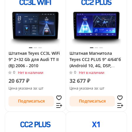
Штатная Teyes CC3L WiFi
Штатная Магнитола
9" 2+32 Gb для Audi TT II
Teyes CC2 PLUS 9" 4/64Гб
(8J) 2006 - 2010
(Android 10, 4G, DSP,
QLed) для Audi TT II (8J)
0
0
Нет в наличии
Нет в наличии
2006 - 2010
20 677 ₽
32 677 ₽
Цена указана за: шт
Цена указана за: шт
Подписаться
Подписаться