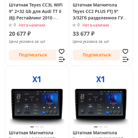
Штатная Teyes CC3L WiFi
Штатная Магнитола
9" 2+32 Gb для Audi TT II
Teyes CC2 PLUS FTJ 9"
(8J) Рестайлинг 2010 -
3/32Гб разделенное ГУ
2014
(Android 10, 4G, DSP,
0
0
Нет в наличии
Нет в наличии
QLed) для Audi TT II (8J)
20 677 ₽
33 677 ₽
2006 - 2010
Цена указана за: шт
Цена указана за: шт
Подписаться
Подписаться
Штатная Магнитола
Штатная Магнитола