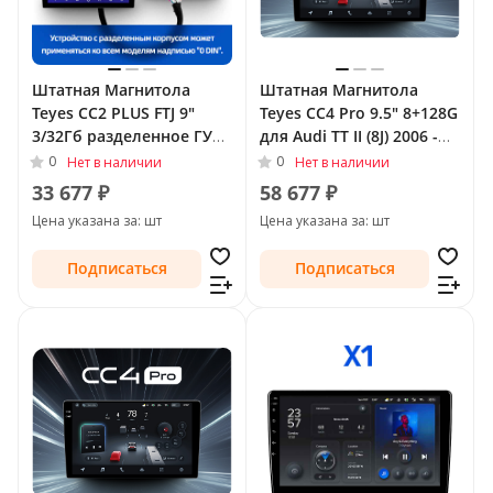
Штатная Магнитола
Штатная Магнитола
Teyes CC2 PLUS FTJ 9"
Teyes CC4 Pro 9.5" 8+128G
3/32Гб разделенное ГУ
для Audi TT II (8J) 2006 -
(Android 10, 4G, DSP,
2010
0
0
Нет в наличии
Нет в наличии
QLed) для Audi TT II (8J)
33 677 ₽
58 677 ₽
Рестайлинг 2010 - 2014
Цена указана за: шт
Цена указана за: шт
Подписаться
Подписаться