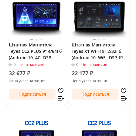
Штатная Магнитола
Штатная Магнитола
Teyes CC2 PLUS 9" 4/64Гб
Teyes X1 WI-FI 9" 2/32Гб
(Android 10, 4G, DSP,
(Android 10, WiFi, DSP, IPS)
QLed) для Audi TT II (8J)
для Audi TT II (8J) 2006 -
0
0
Нет в наличии
Нет в наличии
Рестайлинг 2010 - 2014
2010
32 677 ₽
22 177 ₽
Цена указана за: шт
Цена указана за: шт
Подписаться
Подписаться