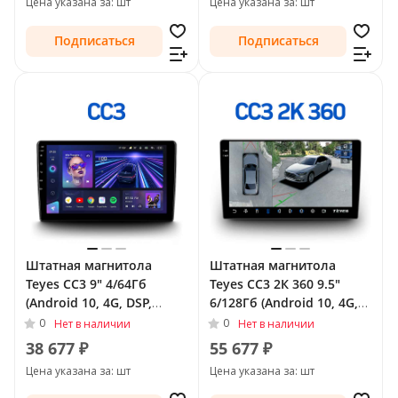
Цена указана за: шт
Цена указана за: шт
Подписаться
Подписаться
Штатная магнитола
Штатная магнитола
Teyes CC3 9" 4/64Гб
Teyes CC3 2К 360 9.5"
(Android 10, 4G, DSP,
6/128Гб (Android 10, 4G,
QLed) для Audi TT II (8J)
DSP, QLed) - круговой
0
0
Нет в наличии
Нет в наличии
2006 - 2010
обзор для Audi TT II (8J)
38 677 ₽
55 677 ₽
2006 - 2010
Цена указана за: шт
Цена указана за: шт