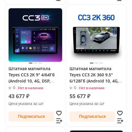
Штатная магнитола
Штатная магнитола
Teyes CC3 2К 9" 4/64Гб
Teyes CC3 2К 360 9.5"
(Android 10, 4G, DSP,
6/128Гб (Android 10, 4G,
QLed) для Audi TT II (8J)
DSP, QLed) - круговой
0
0
Нет в наличии
Нет в наличии
2006 - 2010
обзор для Audi TT II (8J)
43 677 ₽
55 677 ₽
Рестайлинг 2010 - 2014
Цена указана за: шт
Цена указана за: шт
Подписаться
Подписаться