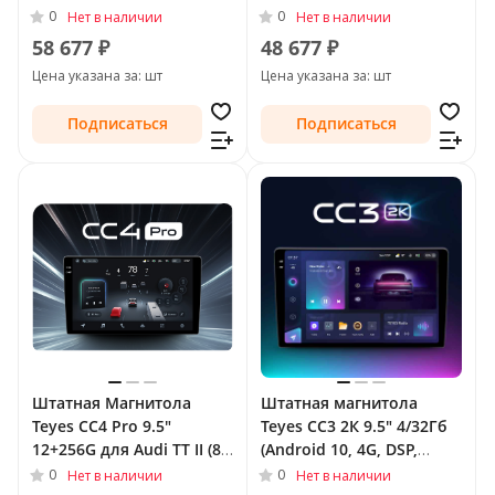
Рестайлинг 2010 - 2014
QLed) для Audi TT II (8J)
0
0
Нет в наличии
Нет в наличии
Рестайлинг 2010 - 2014
58 677 ₽
48 677 ₽
Цена указана за: шт
Цена указана за: шт
Подписаться
Подписаться
Штатная Магнитола
Штатная магнитола
Teyes CC4 Pro 9.5"
Teyes CC3 2К 9.5" 4/32Гб
12+256G для Audi TT II (8J)
(Android 10, 4G, DSP,
2006 - 2010
QLed) для Audi TT II (8J)
0
0
Нет в наличии
Нет в наличии