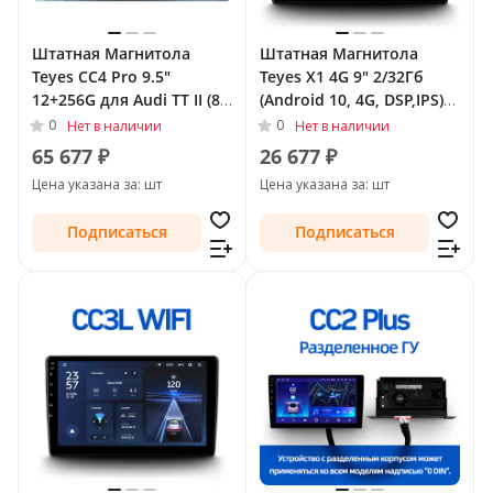
Штатная Магнитола
Штатная Магнитола
Teyes CC4 Pro 9.5"
Teyes X1 4G 9" 2/32Гб
12+256G для Audi TT II (8J)
(Android 10, 4G, DSP,IPS)
Рестайлинг 2010 - 2014
для Audi TT II (8J)
0
0
Нет в наличии
Нет в наличии
Рестайлинг 2010 - 2014
65 677 ₽
26 677 ₽
Цена указана за: шт
Цена указана за: шт
Подписаться
Подписаться