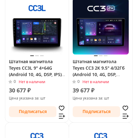
Штатная магнитола
Штатная магнитола
Teyes CC3L 9" 4+64G
Teyes CC3 2К 9.5" 4/32Гб
(Android 10, 4G, DSP, IPS)
(Android 10, 4G, DSP,
для Audi TT II (8J) 2006 -
QLed) для Audi TT II (8J)
0
0
Нет в наличии
Нет в наличии
2010
Рестайлинг 2010 - 2014
30 677 ₽
39 677 ₽
Цена указана за: шт
Цена указана за: шт
Подписаться
Подписаться