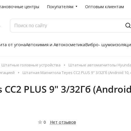
тановочные центры
Покупателям
Оптовым клиентам
Г
та от угона
Автохимия и Автокосметика
Вибро- шумоизоляци
Штатные головные устройства
Штатные автомагнитолы Hyundai
вигацией
Штатная Магнитола Teyes CC2 PLUS 9" 3/32Гб (Android 10, 4G
C2 PLUS 9" 3/32Гб (Android 
0
Нет отзывов