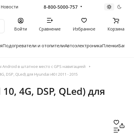
8-800-5000-757
Новости
Войти
Сравнение
Избранное
Корзина
я
Подогреватели и отопители
Автоэлектроника
Пленки
Багажн
 Android в штатное место с GPS навигацией
, DSP, QLed) для Hyundai i40 I 2011 - 2015
10, 4G, DSP, QLed) для