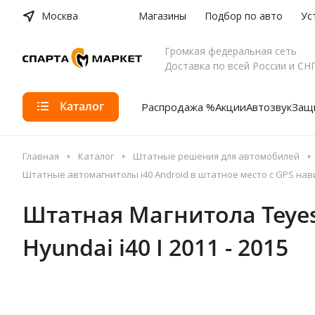
Москва
Магазины
Подбор по авто
Ус
Громкая федеральная сеть
Доставка по всей России и СН
Каталог
Распродажа %
Акции
Автозвук
Защи
Главная
Каталог
Штатные решения для автомобилей
Штатные автомагнитолы i40 Android в штатное место с GPS на
Штатная Магнитола Teyes C
Hyundai i40 I 2011 - 2015