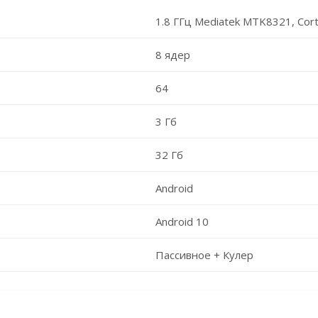
1.8 ГГц Mediatek MTK8321, Cor
8 ядер
64
3 Гб
32 Гб
Android
Android 10
Пассивное + Кулер