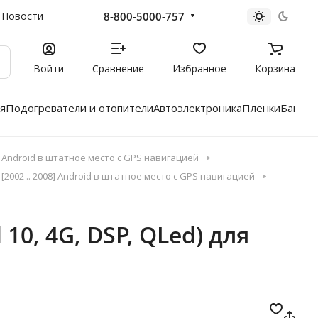
8-800-5000-757
Новости
Войти
Сравнение
Избранное
Корзина
я
Подогреватели и отопители
Автоэлектроника
Пленки
Багажн
Android в штатное место с GPS навигацией
2002 .. 2008] Android в штатное место с GPS навигацией
10, 4G, DSP, QLed) для