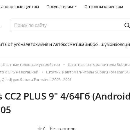
тановочные центры
Покупателям
Оптовым клиентам
Г
та от угона
Автохимия и Автокосметика
Вибро- шумоизоляци
Штатные головные устройства
Штатные автомагнитолы Subaru 
то с GPS навигацией
Штатные автомагнитолы Subaru Forester SG [
QLed) для Subaru Forester II 2002 - 2005
C2 PLUS 9" 4/64Гб (Android 
005
0
Нет отзывов