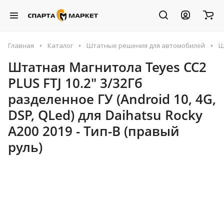
Главная
Каталог
Штатные решения для автомобилей
Ш
Штатная Магнитола Teyes CC2
PLUS FTJ 10.2" 3/32Гб
разделенное ГУ (Android 10, 4G,
DSP, QLed) для Daihatsu Rocky
A200 2019 - Тип-B (правый
руль)