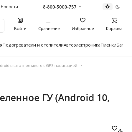
8-800-5000-757
Новости
Войти
Сравнение
Избранное
Корзина
я
Подогреватели и отопители
Автоэлектроника
Пленки
Багажн
roid в штатное место с GPS навигацией
еленное ГУ (Android 10,