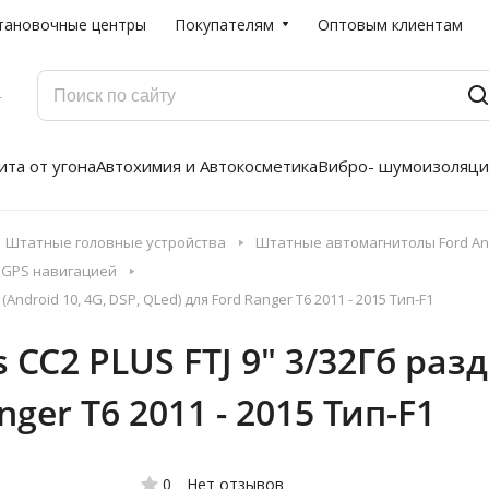
тановочные центры
Покупателям
Оптовым клиентам
Г
та от угона
Автохимия и Автокосметика
Вибро- шумоизоляци
Штатные головные устройства
Штатные автомагнитолы Ford And
с GPS навигацией
ndroid 10, 4G, DSP, QLed) для Ford Ranger T6 2011 - 2015 Тип-F1
CC2 PLUS FTJ 9" 3/32Гб разд
nger T6 2011 - 2015 Тип-F1
0
Нет отзывов