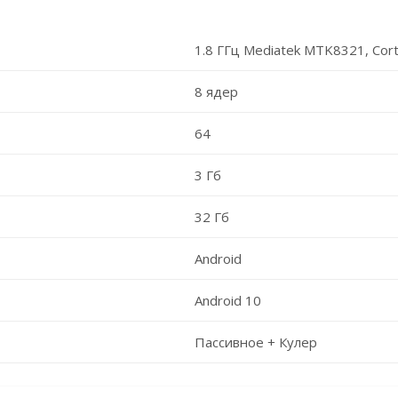
1.8 ГГц Mediatek MTK8321, Cor
8 ядер
64
3 Гб
32 Гб
Android
Android 10
Пассивное + Кулер