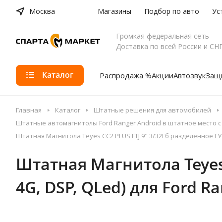
Москва
Магазины
Подбор по авто
Ус
Громкая федеральная сеть
Доставка по всей России и СН
Каталог
Распродажа %
Акции
Автозвук
Защи
Главная
Каталог
Штатные решения для автомобилей
Штатные автомагнитолы Ford Ranger Android в штатное место 
Штатная Магнитола Teyes CC2 PLUS FTJ 9" 3/32Гб разделенное ГУ (A
Штатная Магнитола Teyes 
4G, DSP, QLed) для Ford Ra