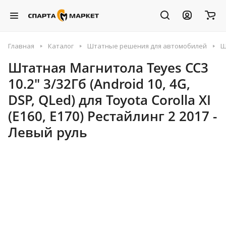
Главная
Каталог
Штатные решения для автомобилей
Ш
Штатная Магнитола Teyes CC3
10.2" 3/32Гб (Android 10, 4G,
DSP, QLed) для Toyota Corolla XI
(E160, E170) Рестайлинг 2 2017 -
Левый руль