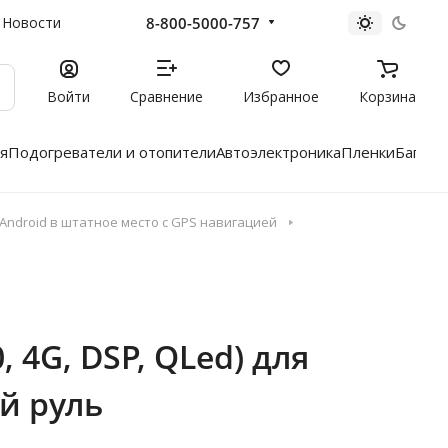
8-800-5000-757
Новости
Войти
Сравнение
Избранное
Корзина
я
Подогреватели и отопители
Автоэлектроника
Пленки
Багажн
ndroid в штатное место с GPS навигацией
 4G, DSP, QLed) для
ый руль