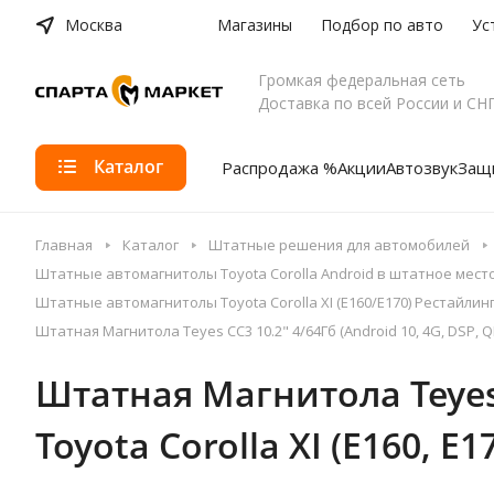
Москва
Магазины
Подбор по авто
Ус
Громкая федеральная сеть
Доставка по всей России и СН
Каталог
Распродажа %
Акции
Автозвук
Защи
Главная
Каталог
Штатные решения для автомобилей
Штатные автомагнитолы Toyota Corolla Android в штатное мест
Штатные автомагнитолы Toyota Corolla XI (E160/E170) Рестайлинг 
Штатная Магнитола Teyes CC3 10.2" 4/64Гб (Android 10, 4G, DSP, QL
Штатная Магнитола Teyes C
Toyota Corolla XI (E160, E