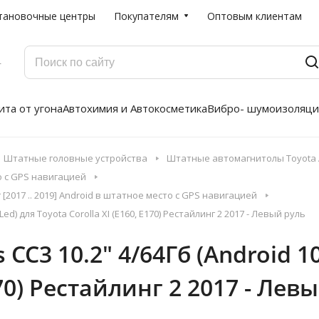
тановочные центры
Покупателям
Оптовым клиентам
Г
та от угона
Автохимия и Автокосметика
Вибро- шумоизоляци
Штатные головные устройства
Штатные автомагнитолы Toyota A
о с GPS навигацией
[2017 .. 2019] Android в штатное место с GPS навигацией
ed) для Toyota Corolla XI (E160, E170) Рестайлинг 2 2017 - Левый руль
C3 10.2" 4/64Гб (Android 10,
170) Рестайлинг 2 2017 - Лев