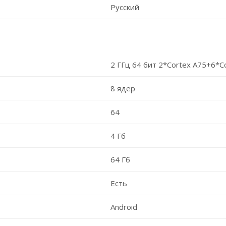
Русский
2 ГГц 64 бит 2*Cortex A75+6*C
8 ядер
64
4 Гб
64 Гб
Есть
Android