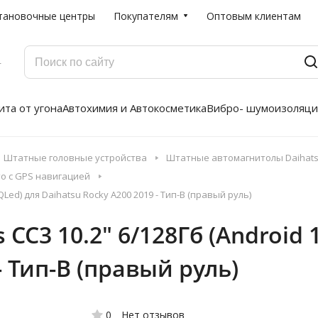
тановочные центры
Покупателям
Оптовым клиентам
Г
та от угона
Автохимия и Автокосметика
Вибро- шумоизоляци
Штатные головные устройства
Штатные автомагнитолы Daihatsu
то с GPS навигацией
QLed) для Daihatsu Rocky A200 2019 - Тип-B (правый руль)
C3 10.2" 6/128Гб (Android 1
- Тип-B (правый руль)
0
Нет отзывов