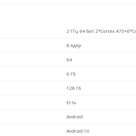
2 ГГц 64 бит 2*Cortex A75+6*C
8 ядер
64
6 Гб
128 Гб
Есть
Android
Android 10