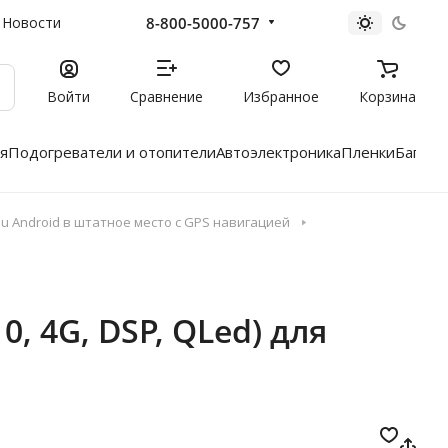
8-800-5000-757
Новости
Войти
Сравнение
Избранное
Корзина
я
Подогреватели и отопители
Автоэлектроника
Пленки
Багажн
 Android в штатное место с GPS навигацией
0, 4G, DSP, QLed) для