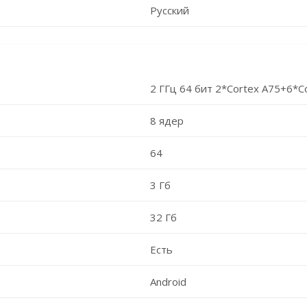
Русский
2 ГГц 64 бит 2*Cortex A75+6*C
8 ядер
64
3 Гб
32 Гб
Есть
Android