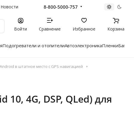
8-800-5000-757
Новости
Войти
Сравнение
Избранное
Корзина
я
Подогреватели и отопители
Автоэлектроника
Пленки
Багажн
ndroid в штатное место с GPS навигацией
 10, 4G, DSP, QLed) для