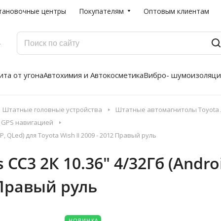
тановочные центры
Покупателям
Оптовым клиентам
Г
та от угона
Автохимия и Автокосметика
Вибро- шумоизоляци
Штатные головные устройства
Штатные автомагнитолы Toyota A
с GPS навигацией
, QLed) для Toyota Wish II 2009 - 2012 Правый руль
C3 2К 10.36" 4/32Гб (Android
2 Правый руль
НОВИНКА