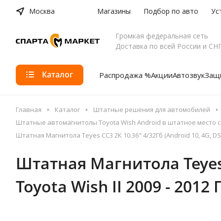
Москва
Магазины
Подбор по авто
Ус
Громкая федеральная сеть
Доставка по всей России и СН
Каталог
Распродажа %
Акции
Автозвук
Защи
Главная
Каталог
Штатные решения для автомобилей
Штатные автомагнитолы Toyota Wish Android в штатное место 
Штатная Магнитола Teyes CC3 2К 10.36" 4/32Гб (Android 10, 4G, DSP
Штатная Магнитола Teyes C
Toyota Wish II 2009 - 201