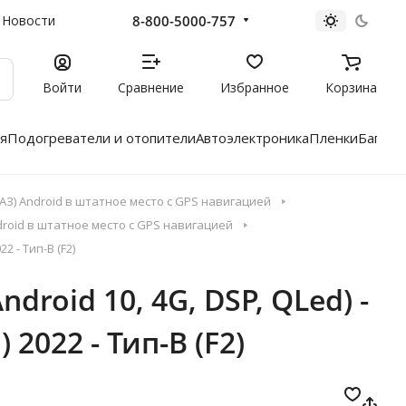
8-800-5000-757
Новости
Войти
Сравнение
Избранное
Корзина
я
Подогреватели и отопители
Автоэлектроника
Пленки
Багажн
З) Android в штатное место с GPS навигацией
roid в штатное место с GPS навигацией
2 - Тип-B (F2)
droid 10, 4G, DSP, QLed) -
2022 - Тип-B (F2)