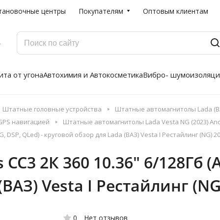
тановочные центры
Покупателям
Оптовым клиентам
Г
та от угона
Автохимия и Автокосметика
Вибро- шумоизоляци
Штатные головные устройства
Штатные автомагнитолы Lada (ВА
 GPS навигацией
Штатные автомагнитолы Lada Vesta NG (2023) And
 DSP, QLed) - круговой обзор для Lada (ВАЗ) Vesta I Рестайлинг (NG) 202
C3 2К 360 10.36" 6/128Гб (An
АЗ) Vesta I Рестайлинг (NG) 
0
Нет отзывов