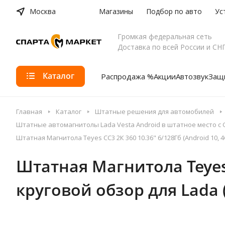
Москва
Магазины
Подбор по авто
Ус
Громкая федеральная сеть
Доставка по всей России и СН
Каталог
Распродажа %
Акции
Автозвук
Защи
Главная
Каталог
Штатные решения для автомобилей
Штатные автомагнитолы Lada Vesta Android в штатное место с
Штатная Магнитола Teyes CC3 2К 360 10.36" 6/128Гб (Android 10, 4G,
Штатная Магнитола Teyes C
круговой обзор для Lada (В