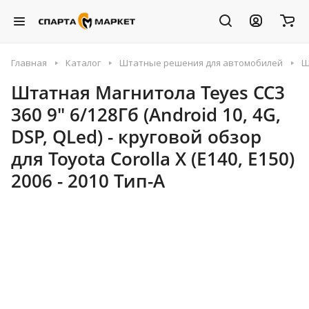
Главная
Каталог
Штатные решения для автомобилей
Ш
Штатная Магнитола Teyes CC3
360 9" 6/128Гб (Android 10, 4G,
DSP, QLed) - круговой обзор
для Toyota Corolla X (E140, E150)
2006 - 2010 Тип-A