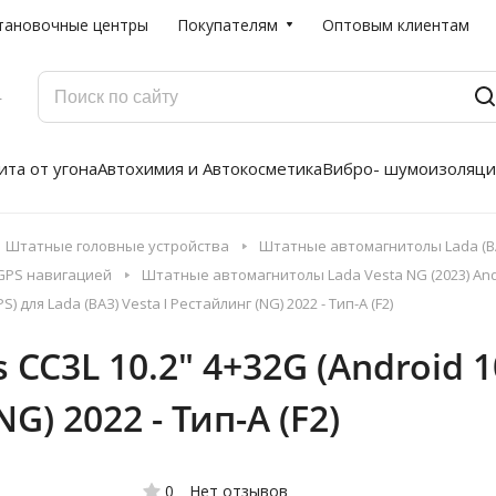
тановочные центры
Покупателям
Оптовым клиентам
Г
та от угона
Автохимия и Автокосметика
Вибро- шумоизоляци
Штатные головные устройства
Штатные автомагнитолы Lada (ВА
 GPS навигацией
Штатные автомагнитолы Lada Vesta NG (2023) And
) для Lada (ВАЗ) Vesta I Рестайлинг (NG) 2022 - Тип-A (F2)
C3L 10.2" 4+32G (Android 10,
G) 2022 - Тип-A (F2)
0
Нет отзывов