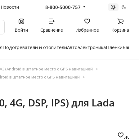
8-800-5000-757
Новости
Войти
Сравнение
Избранное
Корзина
я
Подогреватели и отопители
Автоэлектроника
Пленки
Багажн
З) Android в штатное место с GPS навигацией
roid в штатное место с GPS навигацией
 4G, DSP, IPS) для Lada