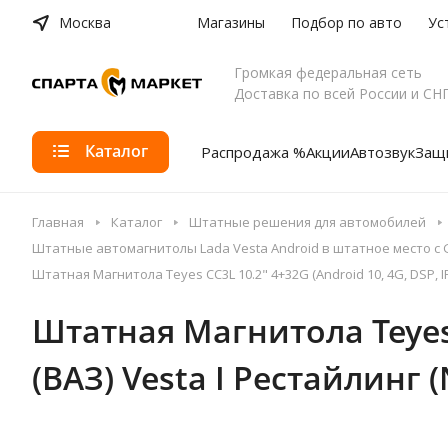
Москва
Магазины
Подбор по авто
Ус
Громкая федеральная сеть
Доставка по всей России и СН
Каталог
Распродажа %
Акции
Автозвук
Защи
Главная
Каталог
Штатные решения для автомобилей
Штатные автомагнитолы Lada Vesta Android в штатное место с
Штатная Магнитола Teyes CC3L 10.2" 4+32G (Android 10, 4G, DSP, IPS
Штатная Магнитола Teyes C
(ВАЗ) Vesta I Рестайлинг (N