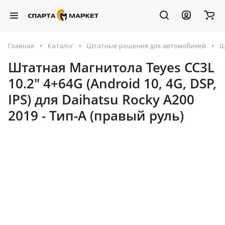
Главная
Каталог
Штатные решения для автомобилей
Ш
Штатная Магнитола Teyes CC3L
10.2" 4+64G (Android 10, 4G, DSP,
IPS) для Daihatsu Rocky A200
2019 - Тип-A (правый руль)