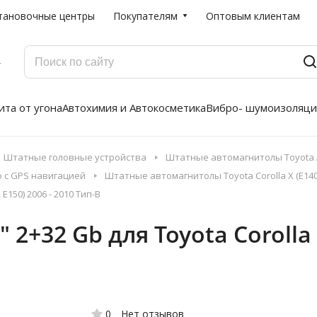
тановочные центры
Покупателям
Оптовым клиентам
Г
та от угона
Автохимия и Автокосметика
Вибро- шумоизоляци
Штатные головные устройства
Штатные автомагнитолы Toyota A
о с GPS навигацией
Штатные автомагнитолы Toyota Corolla X (E140/
E150) 2006 - 2010 Тип-B
 2+32 Gb для Toyota Corolla X
0
Нет отзывов