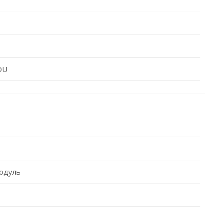
DU
одуль