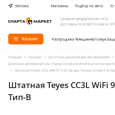
Москва
Магазины
Подбор по авто
Ус
Громкая федеральная сеть
Доставка по всей России и СН
Каталог
Распродажа %
Акции
Автозвук
Защи
Главная
Каталог
Штатные решения для автомобилей
Штатные автомагнитолы Toyota Corolla Android в штатное мест
Штатная Teyes CC3L WiFi 9" 2+32 Gb для Toyota Corolla X (E140, 
Штатная Teyes CC3L WiFi 9"
Тип-B