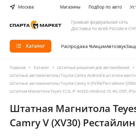
Москва
Магазины
Подбор по авто
Ус
Громкая федеральная сеть
Доставка по всей России и СН
Каталог
Распродажа %
Акции
Автозвук
Защи
Главная
Каталог
Штатные решения для автомобилей
Штатные автомагнитолы Toyota Camry Android в штатное место
Штатные автомагнитолы Toyota Camry V (XV30) Рестайлинг [2004 
Штатная Магнитола Teyes CC3L 9" 4+32G (Android 10, 4G, DSP, IPS) 
Штатная Магнитола Teyes C
Camry V (XV30) Рестайлинг