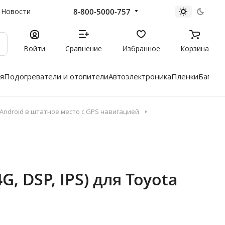
8-800-5000-757
Новости
Войти
Сравнение
Избранное
Корзина
я
Подогреватели и отопители
Автоэлектроника
Пленки
Багажн
ndroid в штатное место с GPS навигацией
, DSP, IPS) для Toyota