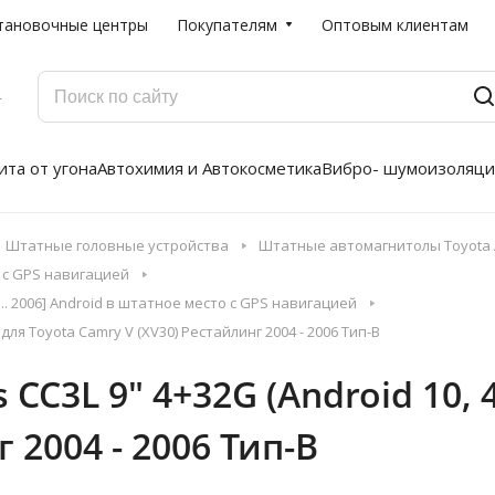
тановочные центры
Покупателям
Оптовым клиентам
Г
та от угона
Автохимия и Автокосметика
Вибро- шумоизоляци
Штатные головные устройства
Штатные автомагнитолы Toyota A
 с GPS навигацией
.. 2006] Android в штатное место с GPS навигацией
для Toyota Camry V (XV30) Рестайлинг 2004 - 2006 Тип-B
C3L 9" 4+32G (Android 10, 4G
 2004 - 2006 Тип-B