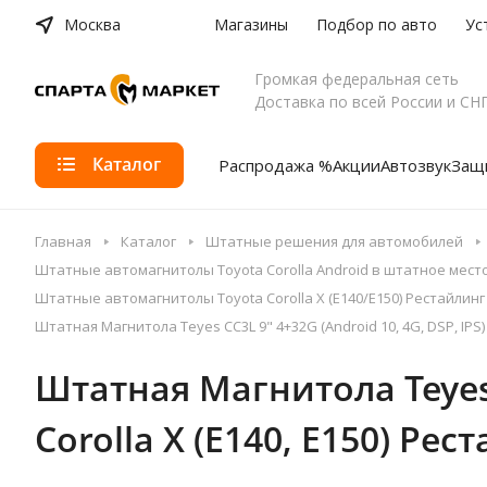
Москва
Магазины
Подбор по авто
Ус
Громкая федеральная сеть
Доставка по всей России и СН
Каталог
Распродажа %
Акции
Автозвук
Защи
Главная
Каталог
Штатные решения для автомобилей
Штатные автомагнитолы Toyota Corolla Android в штатное мест
Штатные автомагнитолы Toyota Corolla X (E140/E150) Рестайлинг 
Штатная Магнитола Teyes CC3L 9" 4+32G (Android 10, 4G, DSP, IPS) д
Штатная Магнитола Teyes C
Corolla X (E140, E150) Рес