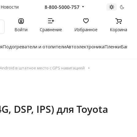
8-800-5000-757
Новости
Войти
Сравнение
Избранное
Корзина
я
Подогреватели и отопители
Автоэлектроника
Пленки
Багажн
ndroid в штатное место с GPS навигацией
, DSP, IPS) для Toyota