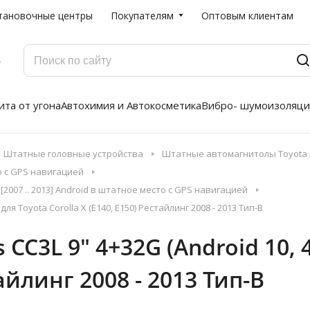
тановочные центры
Покупателям
Оптовым клиентам
Г
та от угона
Автохимия и Автокосметика
Вибро- шумоизоляци
Штатные головные устройства
Штатные автомагнитолы Toyota A
о с GPS навигацией
[2007 .. 2013] Android в штатное место с GPS навигацией
ля Toyota Corolla X (E140, E150) Рестайлинг 2008 - 2013 Тип-B
C3L 9" 4+32G (Android 10, 4G
тайлинг 2008 - 2013 Тип-B