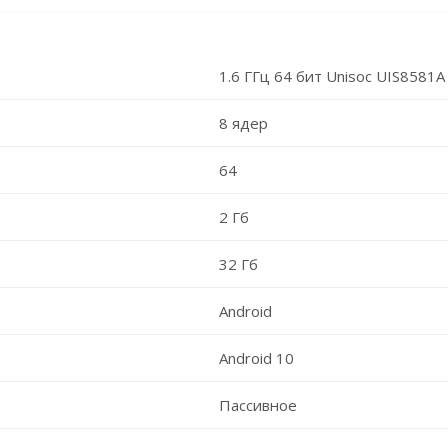
1.6 ГГц 64 бит Unisoc UIS8581A
8 ядер
64
2 Гб
32 Гб
Android
Android 10
Пассивное