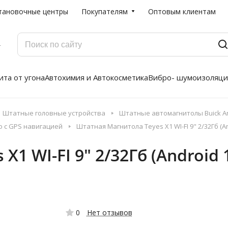
тановочные центры
Покупателям
Оптовым клиентам
Г
та от угона
Автохимия и Автокосметика
Вибро- шумоизоляци
Штатные головные устройства
Штатные автомагнитолы Buick An
о с GPS навигацией
Штатная Магнитола Teyes X1 WI-FI 9" 2/32Гб (Andro
 WI-FI 9" 2/32Гб (Android 10
0
Нет отзывов