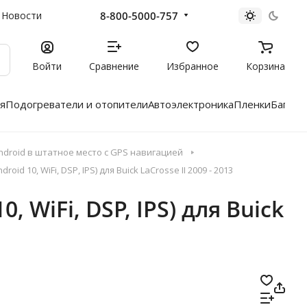
8-800-5000-757
Новости
Войти
Сравнение
Избранное
Корзина
я
Подогреватели и отопители
Автоэлектроника
Пленки
Багажн
droid в штатное место с GPS навигацией
id 10, WiFi, DSP, IPS) для Buick LaCrosse II 2009 - 2013
, WiFi, DSP, IPS) для Buick