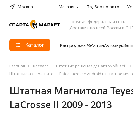
Москва
Магазины
Подбор по авто
Ус
Громкая федеральная сеть
Доставка по всей России и СН
Каталог
Распродажа %
Акции
Автозвук
Защи
Главная
Каталог
Штатные решения для автомобилей
Штатные автомагнитолы Buick Lacrosse Android в штатное мест
Штатная Магнитола Teyes X1
LaCrosse II 2009 - 2013