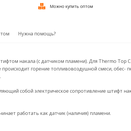
Можно купить оптом
птом
Нужна помощь?
штифтом накала (с датчиком пламени). Для Thermo Top C
де происходит горение топливовоздушной смеси, обес-
.
вляющий собой электрическое сопротивление штифт нак
инает работать как датчик (наличия) пламени.