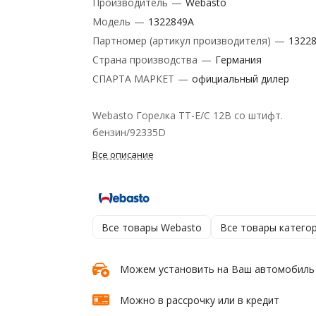
Производитель
—
Webasto
Модель
—
1322849A
Партномер (артикул производителя)
—
1322
Страна производства
—
Германия
СПАРТА МАРКЕТ
—
официальный дилер
Webasto Горелка ТТ-E/C 12B со штифт.
бензин/92335D
Все описание
Все товары Webasto
Все товары катего
Можем установить на Ваш автомобиль
Можно в рассрочку или в кредит