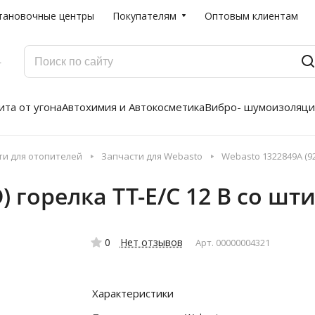
тановочные центры
Покупателям
Оптовым клиентам
Г
та от угона
Автохимия и Автокосметика
Вибро- шумоизоляци
ти для отопителей
Запчасти для Webasto
Webasto 1322849A (92
) горелка ТТ-E/C 12 B со шт
0
Нет отзывов
Арт.
00000004321
Характеристики