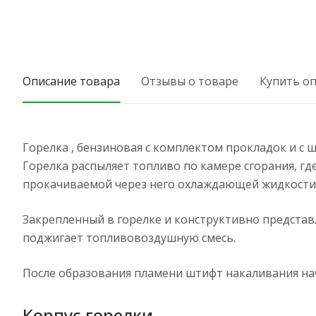
Описание товара
Отзывы о товаре
Купить о
Горелка , бензиновая с комплектом прокладок и с 
Горелка распыляет топливо по камере сгорания, г
прокачиваемой через него охлаждающей жидкости
Закрепленный в горелке и конструктивно предста
поджигает топливовоздушную смесь.
После образования пламени штифт накаливания нач
Корпус горелки.