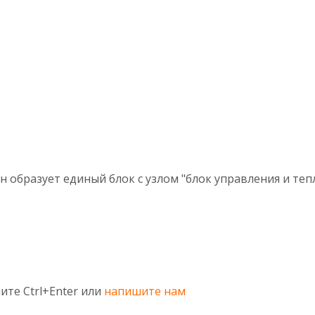
н образует единый блок с узлом "блок управления и те
ите Ctrl+Enter или
напишите нам