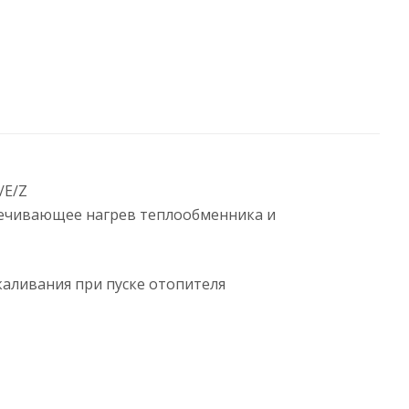
/E/Z
 печивающее нагрев теплообменника и
аливания при пуске отопителя