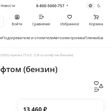
8-800-5000-757
Новости
Войти
Сравнение
Избранное
Корзина
я
Подогреватели и отопители
Автоэлектроника
Пленки
Багажн
335D) горелка ТТ-E/C 12 B со штифтом (бензин)
ифтом (бензин)
13 460 ₽