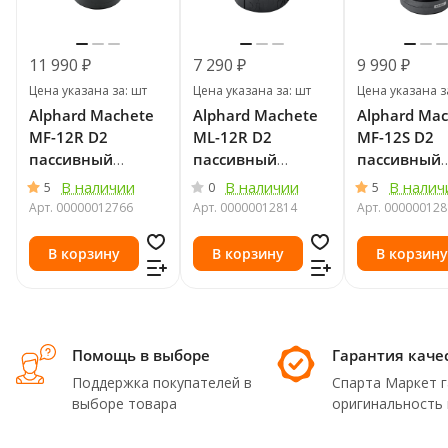
11 990 ₽
7 290 ₽
9 990 ₽
Цена указана за: шт
Цена указана за: шт
Цена указана з
Alphard Machete
Alphard Machete
Alphard Ma
MF-12R D2
ML-12R D2
MF-12S D2
пассивный
пассивный
пассивный
сабвуфер 2+2
сабвуфер 2+2
сабвуфер 2
В наличии
В наличии
В налич
5
0
5
Ohm
Ohm
Ohm
Арт.
00000012766
Арт.
00000012814
Арт.
000000128
В корзину
В корзину
В корзину
Помощь в выборе
Гарантия каче
Поддержка покупателей в
Спарта Маркет 
выборе товара
оригинальность