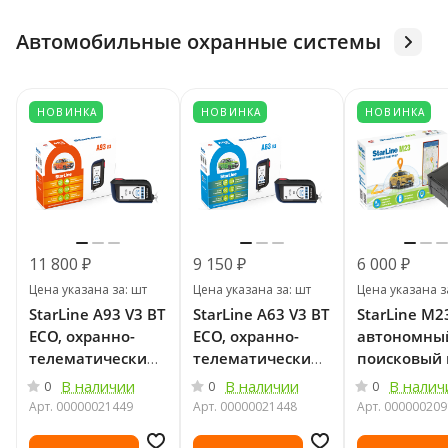
Автомобильные охранные системы
НОВИНКА
НОВИНКА
НОВИНКА
11 800 ₽
9 150 ₽
6 000 ₽
Цена указана за: шт
Цена указана за: шт
Цена указана з
StarLine A93 V3 BT
StarLine A63 V3 BT
StarLine M2
ECO, охранно-
ECO, охранно-
автономны
телематический
телематический
поисковый
комплекс
комплекс
В наличии
В наличии
В налич
0
0
0
Арт.
00000021449
Арт.
00000021448
Арт.
000000209