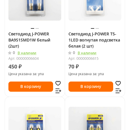
Светодиод J-POWER
Светодиод J-POWER T5-
BA9S1SMD1W белый
1LED вогнутая подсветка
(2шт)
белая (2 шт)
0
0
В наличии
В наличии
Арт.
00000006604
Арт.
00000006615
450 ₽
70 ₽
Цена указана за: упа
Цена указана за: упа
В корзину
В корзину