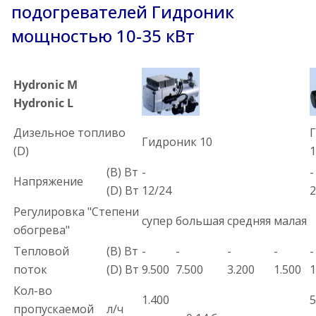
подогревателей Гидроник
мощностью 10-35 кВт
Hydronic M
Hydronic L
Дизельное топливо
Гидроник 10
(D)
1
(B) Вт
-
-
Напряжение
(D) Вт
12/24
2
Регулировка "Степени
супер
большая
средняя
малая
обогрева"
Тепловой
(B) Вт
-
-
-
-
-
поток
(D) Вт
9.500
7.500
3.200
1.500
1
Кол-во
1.400
5
пропускаемой
л/ч