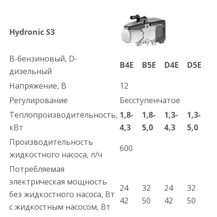
Hydronic S3
B-бензиновый, D-
B4E
B5E
D4E
D5E
дизельный
Напряжение, В
12
Регулирование
Бесступенчатое
Теплопроизводительность,
1,8-
1,8-
1,3-
1,3-
кВт
4,3
5,0
4,3
5,0
Производительность
600
жидкостного насоса, л/ч
Потребляемая
электрическая мощность
24
32
24
32
без жидкостного насоса, Вт
42
50
42
50
с жидкостным насосом, Вт