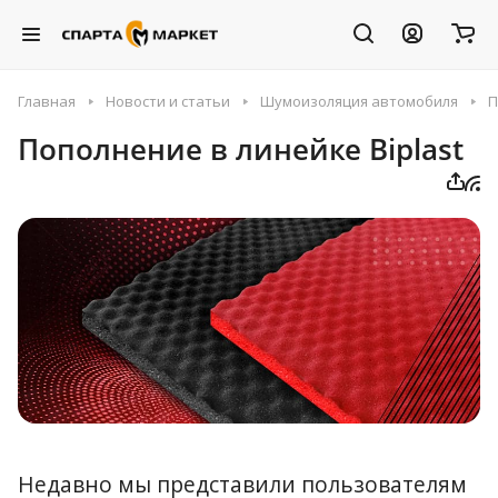
Главная
Новости и статьи
Шумоизоляция автомобиля
П
Пополнение в линейке Biplast
Недавно мы представили пользователям