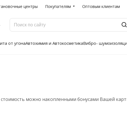
тановочные центры
Покупателям
Оптовым клиентам
Г
ита от угона
Автохимия и Автокосметика
Вибро- шумоизоляц
её стоимость можно накопленными бонусами Вашей карт