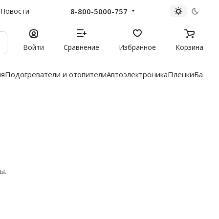
8-800-5000-757
Новости
Войти
Сравнение
Избранное
Корзина
ия
Подогреватели и отопители
Автоэлектроника
Пленки
Багаж
ы.