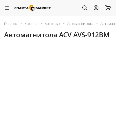
Главная
Каталог
Автозвук
Автомагнитолы
Автомагн
Автомагнитола ACV AVS-912BM