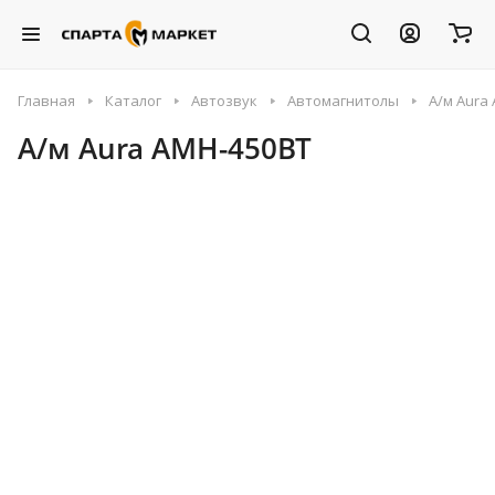
Главная
Каталог
Автозвук
Автомагнитолы
А/м Aura
А/м Aura AMH-450BT