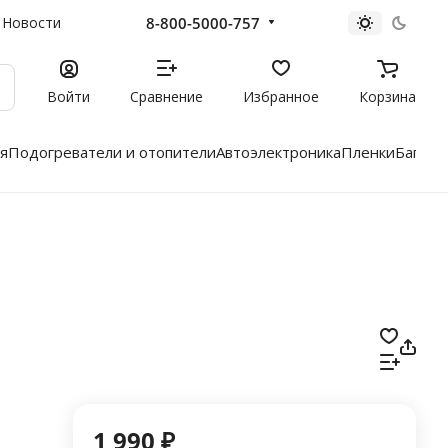
8-800-5000-757
Новости
Войти
Сравнение
Избранное
Корзина
я
Подогреватели и отопители
Автоэлектроника
Пленки
Багажн
1 990 ₽