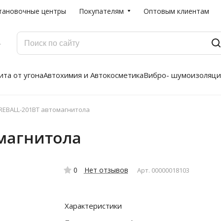
тановочные центры
Покупателям
Оптовым клиентам
Г
та от угона
Автохимия и Автокосметика
Вибро- шумоизоляци
IREBALL-201BT автомагнитола
омагнитола
0
Нет отзывов
Арт.
00000018103
Характеристики