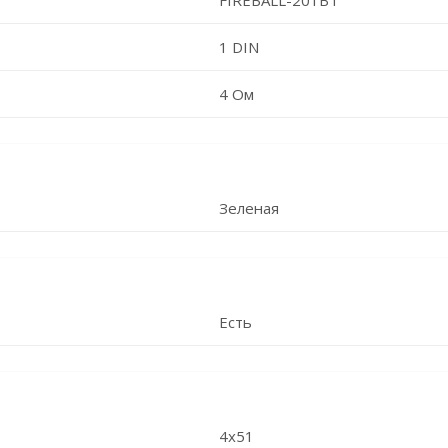
FIREBALL-201BT
1 DIN
4 Ом
Зеленая
Есть
4x51