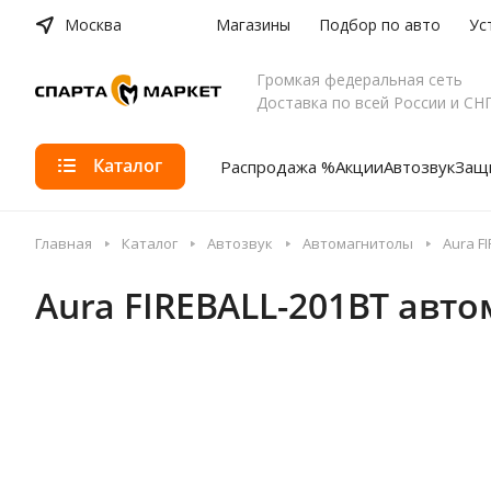
Москва
Магазины
Подбор по авто
Ус
Громкая федеральная сеть
Доставка по всей России и СН
Каталог
Распродажа %
Акции
Автозвук
Защи
Главная
Каталог
Автозвук
Автомагнитолы
Aura F
Aura FIREBALL-201BT авт