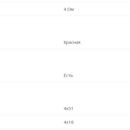
4 Ом
Красная
Есть
4x51
4x16