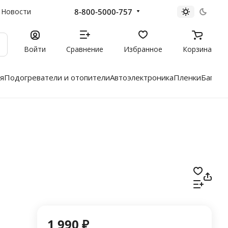
8-800-5000-757
Новости
Войти
Сравнение
Избранное
Корзина
я
Подогреватели и отопители
Автоэлектроника
Пленки
Багажн
1 990 ₽