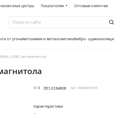
тановочные центры
Покупателям
Оптовым клиентам
Г
та от угона
Автохимия и Автокосметика
Вибро- шумоизоляци
IREBALL-203BT автомагнитола
омагнитола
0
Нет отзывов
Арт.
00000018105
Характеристики