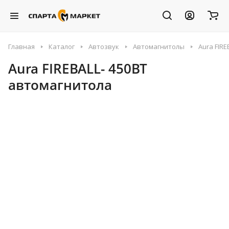
Главная
Каталог
Автозвук
Автомагнитолы
Aura FIR
Aura FIREBALL- 450BT
автомагнитола