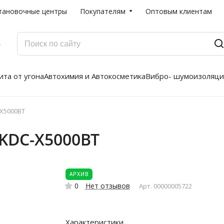
тановочные центры
Покупателям
Оптовым клиентам
Г
та от угона
Автохимия и Автокосметика
Вибро- шумоизоляци
X5000BT
KDC-X5000BT
АРХИВ
0
Нет отзывов
Арт.
00000005722
Характеристики