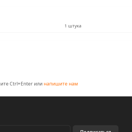
1 штука
ите Ctrl+Enter или
напишите нам