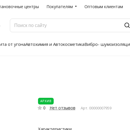
тановочные центры
Покупателям
Оптовым клиентам
Г
та от угона
Автохимия и Автокосметика
Вибро- шумоизоляци
АРХИВ
0
Нет отзывов
Арт.
00000007959
Характеристики