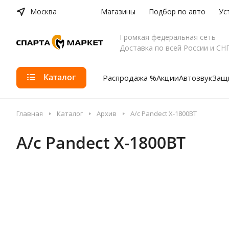
Москва
Магазины
Подбор по авто
Ус
Громкая федеральная сеть
Доставка по всей России и СН
Каталог
Распродажа %
Акции
Автозвук
Защи
Главная
Каталог
Архив
А/с Pandect X-1800BT
А/с Pandect X-1800BT