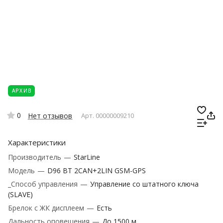
АРХИВ
0
Нет отзывов
Арт.
00000009210
Характеристики
Производитель
—
StarLine
Модель
—
D96 BT 2CAN+2LIN GSM-GPS
_Способ управления
—
Управление со штатного ключа
(SLAVE)
Брелок с ЖК дисплеем
—
Есть
Дальность оповещения
—
До 1500 м