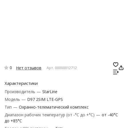
0
Нет отзывов
Арт.
00000012712
Характеристики
Производитель
—
StarLine
Модель
—
D97 2SIM LTE-GPS
Тип
—
Охранно-телематический комплекс
Диапазон рабочих температур (от -°С до +°С)
—
от -40°С
до +85°С