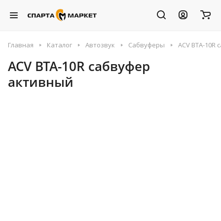
Главная
Каталог
Автозвук
Сабвуферы
ACV BTA-10R 
ACV BTA-10R сабвуфер
активный