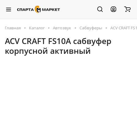
Главная
Каталог
Автозвук
Сабвуферы
ACV CRAFT FS
ACV CRAFT FS10A сабвуфер
корпусной активный