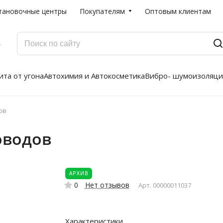
тановочные центры
Покупателям
Оптовым клиентам
Г
та от угона
Автохимия и Автокосметика
Вибро- шумоизоляци
ов
оводов
АРХИВ
0
Нет отзывов
Арт.
00000011037
Характеристики