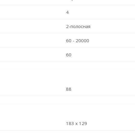
4
2-полосная
60 - 20000
60
88
183 x 129