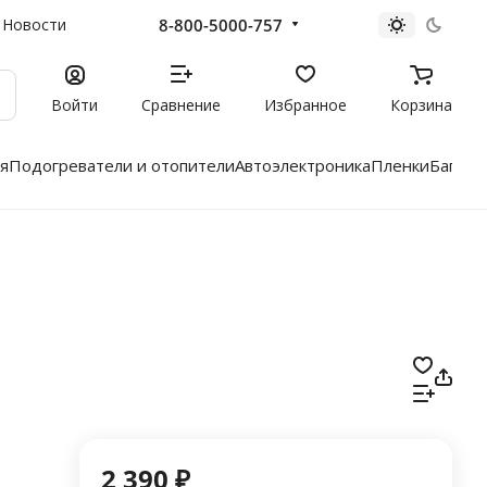
8-800-5000-757
Новости
Войти
Сравнение
Избранное
Корзина
я
Подогреватели и отопители
Автоэлектроника
Пленки
Багажн
2 390 ₽