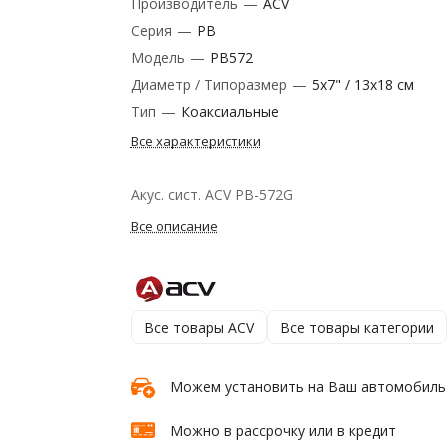
Производитель
—
ACV
Серия
—
PB
Модель
—
PB572
Диаметр / Типоразмер
—
5x7" / 13x18 см
Тип
—
Коаксиальные
Все характеристики
Акус. сист. ACV PB-572G
Все описание
Все товары ACV
Все товары категории
Можем установить на Ваш автомобиль
Можно в рассрочку или в кредит