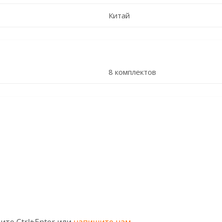
Китай
8 комплектов
ите Ctrl+Enter или
напишите нам