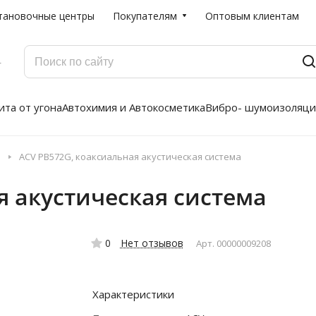
тановочные центры
Покупателям
Оптовым клиентам
Г
та от угона
Автохимия и Автокосметика
Вибро- шумоизоляци
ACV PB572G, коаксиальная акустическая система
я акустическая система
0
Нет отзывов
Арт.
00000009208
Характеристики