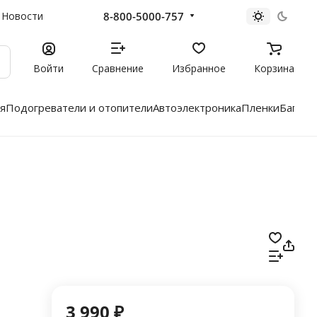
8-800-5000-757
Новости
Войти
Сравнение
Избранное
Корзина
я
Подогреватели и отопители
Автоэлектроника
Пленки
Багажн
3 990 ₽