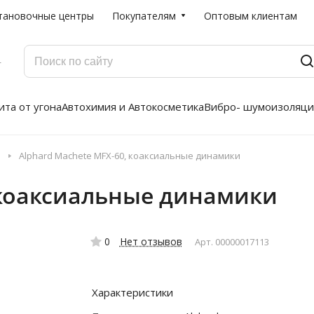
тановочные центры
Покупателям
Оптовым клиентам
Г
та от угона
Автохимия и Автокосметика
Вибро- шумоизоляци
Alphard Machete MFX-60, коаксиальные динамики
 коаксиальные динамики
0
Нет отзывов
Арт.
00000017113
Характеристики