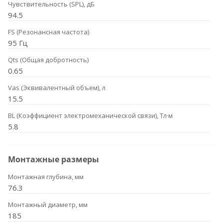
Чувствительность (SPL), дБ
94.5
FS (Резонансная частота)
95 Гц
Qts (Общая добротность)
0.65
Vas (Эквивалентный объем), л
15.5
BL (Коэффициент электромеханической связи), Тл·м
5.8
Монтажные размеры
Монтажная глубина, мм
76.3
Монтажный диаметр, мм
185