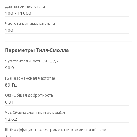
Диапазон частот, Гц
100 - 11000
Частота минимальная, Гц
100
Параметры Тиля-Смолла
Чувствительность (SPL), дБ
90.9
FS (Резонансная частота)
89 Гц
Qts (Общая добротность)
0.91
Vas (Эквивалентный объем), л
12.62
BL (Коэффициент электромеханической связи), Тл·м
3.6