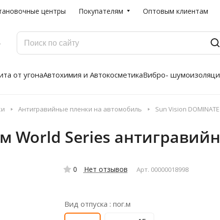
тановочные центры
Покупателям
Оптовым клиентам
Г
та от угона
Автохимия и Автокосметика
Вибро- шумоизоляци
ки
Антигравийные пленки на автомобиль
Sun Vision DOMINATE
 м World Series антигравий
0
Нет отзывов
Арт.
00000018998
Вид отпуска :
пог.м