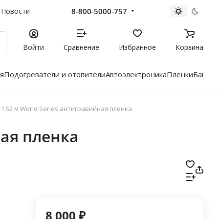
8-800-5000-757
Новости
Войти
Сравнение
Избранное
Корзина
я
Подогреватели и отопители
Автоэлектроника
Пленки
Багажн
 1.52 м World Series антигравийная пленка
ная пленка
8 000 ₽