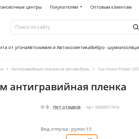
тановочные центры
Покупателям
Оптовым клиентам
Г
та от угона
Автохимия и Автокосметика
Вибро- шумоизоляци
ки
Антигравийные пленки на автомобиль
Sun Vision Power LIT
52 м антигравийная пленка
0
Нет отзывов
Арт.
00000017416
Вид отпуска :
рулон 15