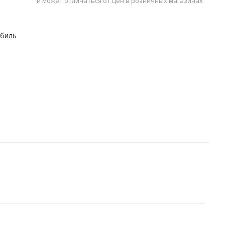
и может отличаться от цен в розничных магазинах
обиль