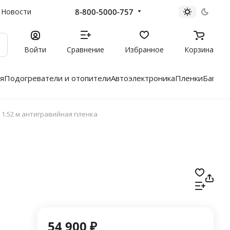
8-800-5000-757
Новости
Войти
Сравнение
Избранное
Корзина
я
Подогреватели и отопители
Автоэлектроника
Пленки
Багажн
E 1.52 м антигравийная пленка
54 900 ₽